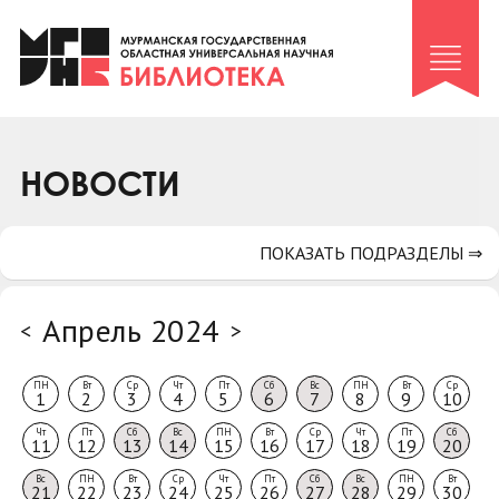
Клуб «Гиря и сельдерей»
Клуб «Семейный архив»
Клуб гидов
Коллегам
НОВОСТИ
Контакты
ПОКАЗАТЬ ПОДРАЗДЕЛЫ ⇒
Апрель 2024
<
>
ПН
Вт
Ср
Чт
Пт
Сб
Вс
ПН
Вт
Ср
1
2
3
4
5
6
7
8
9
10
Чт
Пт
Сб
Вс
ПН
Вт
Ср
Чт
Пт
Сб
11
12
13
14
15
16
17
18
19
20
Вс
ПН
Вт
Ср
Чт
Пт
Сб
Вс
ПН
Вт
21
22
23
24
25
26
27
28
29
30