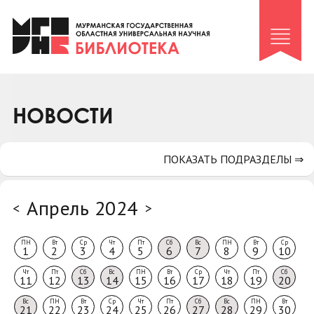
Клуб «Гиря и сельдерей»
Клуб «Семейный архив»
Клуб гидов
Коллегам
НОВОСТИ
Контакты
ПОКАЗАТЬ ПОДРАЗДЕЛЫ ⇒
Апрель 2024
<
>
ПН
Вт
Ср
Чт
Пт
Сб
Вс
ПН
Вт
Ср
1
2
3
4
5
6
7
8
9
10
Чт
Пт
Сб
Вс
ПН
Вт
Ср
Чт
Пт
Сб
11
12
13
14
15
16
17
18
19
20
Вс
ПН
Вт
Ср
Чт
Пт
Сб
Вс
ПН
Вт
21
22
23
24
25
26
27
28
29
30