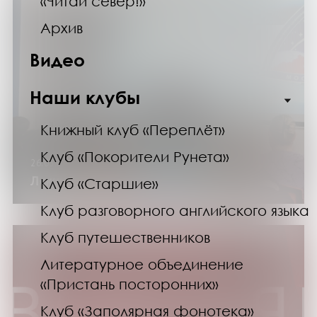
«Читай север!»
Архив
Видео
Наши клубы
Книжный клуб «Переплёт»
Клуб «Покорители Рунета»
26.03.24
Лекция «Поиск жизни в космосе»
Клуб «Старшие»
Клуб разговорного английского языка
Клуб путешественников
Литературное объединение
«Пристань посторонних»
Клуб «Заполярная фонотека»