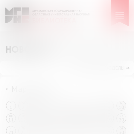
НОВОСТИ
ПОКАЗАТЬ ПОДРАЗДЕЛЫ ⇒
Март 2024
<
>
Пт
Сб
Вс
ПН
Вт
Ср
Чт
Пт
Сб
Вс
1
2
3
4
5
6
7
8
9
10
ПН
Вт
Ср
Чт
Пт
Сб
Вс
ПН
Вт
Ср
11
12
13
14
15
16
17
18
19
20
Чт
Пт
Сб
Вс
ПН
Вт
Ср
Чт
Пт
Сб
21
22
23
24
25
26
27
28
29
30