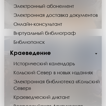
Электронный абонемент
Электронная доставка документов
30.03.24
Неделя в клубе «Старшие»
Онлайн-консультант
Виртуальный библиограф
Библиопоиск
Краеведение
Исторический календарь
Кольский Север в новых изданиях
Электронная библиотека «Кольский
Север»
30.03.24
Краеведческий диктант
Лекция «Как отстаивать свои границы и
при этом не нарушать чужие»