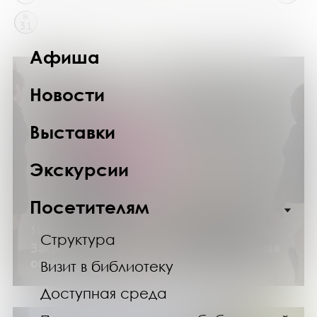
Вс
31
Афиша
Новости
Выставки
Экскурсии
Посетителям
31.03.24
Структура
Закрытие выставки «Керамика, рожденная
огнём»
Визит в библиотеку
Доступная среда