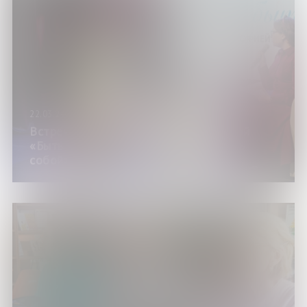
22.03.24
Встреча с матушкой Софией Амелиной
«Быть женщиной, быть матерью, быть
собой»