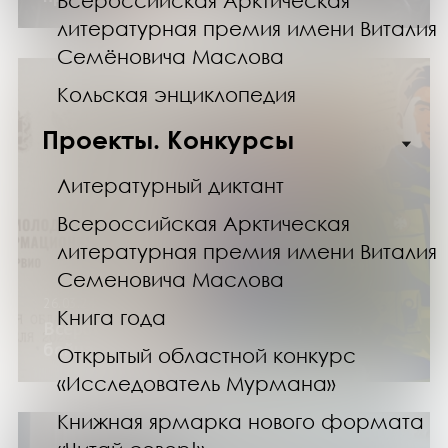
Всероссийская Арктическая
литературная премия имени Виталия
Семёновича Маслова
Кольская энциклопедия
Проекты. Конкурсы
Литературный диктант
Всероссийская Арктическая
литературная премия имени Виталия
Семеновича Маслова
26.03.24
Книга года
Всероссийский форум «Курс молодого
бойца. Информационный фронт»
Открытый областной конкурс
«Исследователь Мурмана»
Книжная ярмарка нового формата