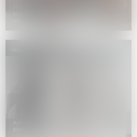
22.03.24
Научно-познавательный марафон
«Естественно!»
22.03.24
Арт-медиация по выставке «Керамика,
рожденная огнём»