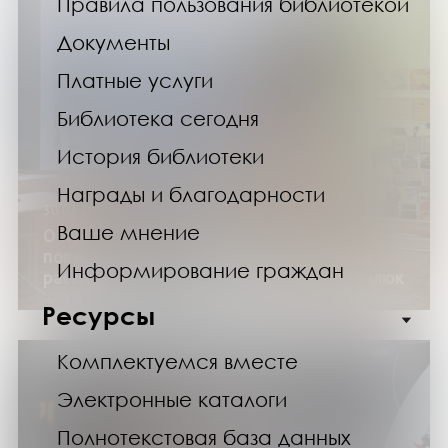
Правила пользования библиотекой
Документы
Платные услуги
Библиотека сегодня
История библиотеки
Награды и благодарности
30.03.24
Ваше мнение
О художественной картине мира в
повестях и рассказах Виталия Маслова
Информирование граждан
рассказала Марина Валентиновна Наумлюк
Ресурсы
Комплектуемся вместе
Электронные каталоги
Полнотекстовая база данных