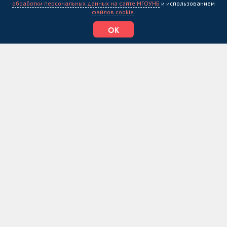
обработки персональных данных на сайте МГОУНБ
и использованием
файлов cookie
.
ОК
17.03.24
Концерт «Врываемся в весну»