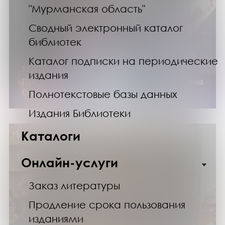
"Мурманская область"
Сводный электронный каталог
библиотек
Каталог подписки на периодические
30.03.24
издания
Презентация книги Андрея Буторина «Зона
Севера. Двуединый»
Полнотекстовые базы данных
Издания Библиотеки
Каталоги
Онлайн-услуги
Заказ литературы
Продление срока пользования
изданиями