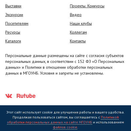
Выставки
Проекты. Конкурсы
Экскурсии
Видео
Посетителям
Наши клубы
Ресурсы
Коллегам
Каталоги
Контакты
Персональные данные размещены на сайте с согласия субъектов
персональных данных, в соответствии с 152 ФЗ «О Персональных
данных» и Политики в отношении обработки персональных
данных в МГОУНБ. Условия и запреты не установлены.
Этот сайт использует cookie для улучшения работы и вашего удобства.
Продолжая пользоваться сайтом, вы соглашаетесь с
Политикой
обработки персональных данных на сайте МГОУНБ
и использованием
Государственное областное бюджетное учреждение культуры
файлов cookie
.