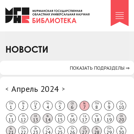
Клуб «Гиря и сельдерей»
Клуб «Семейный архив»
Клуб гидов
Коллегам
НОВОСТИ
Контакты
ПОКАЗАТЬ ПОДРАЗДЕЛЫ ⇒
Апрель 2024
<
>
ПН
Вт
Ср
Чт
Пт
Сб
Вс
ПН
Вт
Ср
1
2
3
4
5
6
7
8
9
10
Чт
Пт
Сб
Вс
ПН
Вт
Ср
Чт
Пт
Сб
11
12
13
14
15
16
17
18
19
20
Вс
ПН
Вт
Ср
Чт
Пт
Сб
Вс
ПН
Вт
21
22
23
24
25
26
27
28
29
30