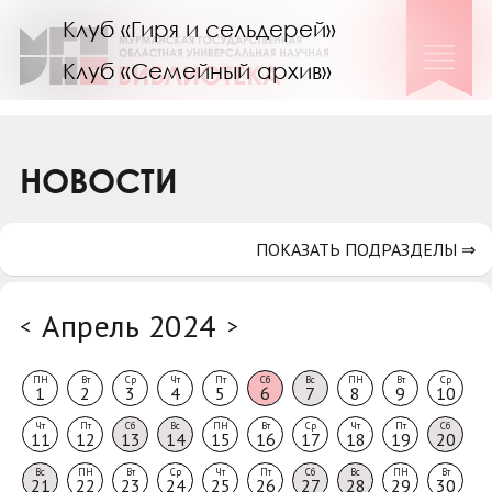
Клуб «Гиря и сельдерей»
Клуб «Семейный архив»
Клуб гидов
Коллегам
НОВОСТИ
Контакты
ПОКАЗАТЬ ПОДРАЗДЕЛЫ ⇒
Апрель 2024
<
>
ПН
Вт
Ср
Чт
Пт
Сб
Вс
ПН
Вт
Ср
1
2
3
4
5
6
7
8
9
10
Чт
Пт
Сб
Вс
ПН
Вт
Ср
Чт
Пт
Сб
11
12
13
14
15
16
17
18
19
20
Вс
ПН
Вт
Ср
Чт
Пт
Сб
Вс
ПН
Вт
21
22
23
24
25
26
27
28
29
30