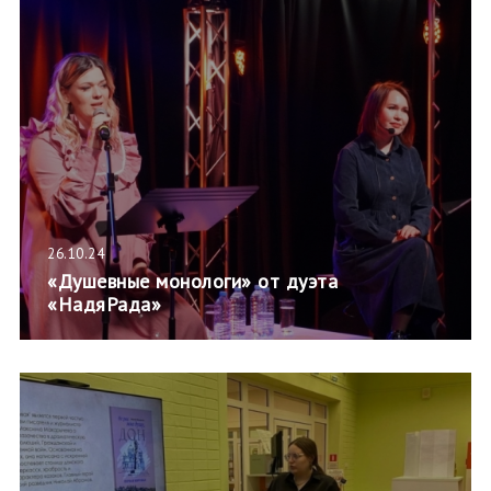
26.10.24
«Душевные монологи» от дуэта
«НадяРада»