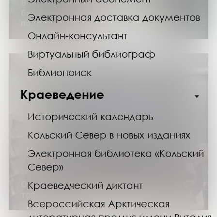
В Мурманской областной научной
библиотеке говорили о книгах для
Электронная доставка документов
подростков
Онлайн-консультант
Виртуальный библиограф
Библиопоиск
Краеведение
Исторический календарь
Кольский Север в новых изданиях
Электронная библиотека «Кольский
Север»
28.09.24
Открытая лекция в Научке «С чувством. С
Краеведческий диктант
толком. С расстановкой»
Всероссийская Арктическая