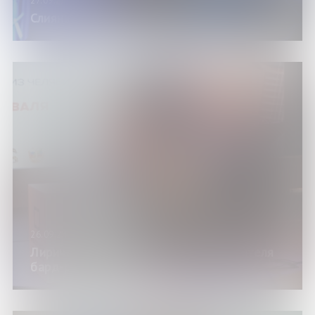
27.09.24
Слияние поэзии и музыки
26.09.24
Лирические мелодии автора-исполнителя
бард-рока Кошка Сашка