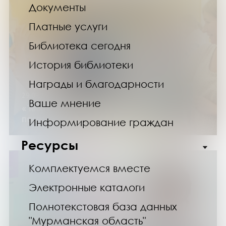
Документы
Платные услуги
Библиотека сегодня
История библиотеки
Награды и благодарности
29.09.24
Ваше мнение
«Творческий квартал: идеи на ходу»,
посвященный Дню туризма
Информирование граждан
Ресурсы
Комплектуемся вместе
Электронные каталоги
Полнотекстовая база данных
"Мурманская область"