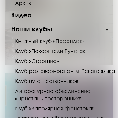
Архив
Видео
Наши клубы
27.09.24
Книжный клуб «Переплёт»
В Мурманской областной научной
библиотеке состоялось торжественное
Клуб «Покорители Рунета»
открытие фотовыставки «НАШИ»
Клуб «Старшие»
Клуб разговорного английского языка
Клуб путешественников
Литературное объединение
«Пристань посторонних»
Клуб «Заполярная фонотека»