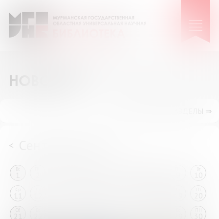
НОВОСТИ
ПОКАЗАТЬ ПОДРАЗДЕЛЫ ⇒
Сентябрь 2024
<
>
Вс
ПН
Вт
Ср
Чт
Пт
Сб
Вс
ПН
Вт
1
2
3
4
5
6
7
8
9
10
Ср
Чт
Пт
Сб
Вс
ПН
Вт
Ср
Чт
Пт
11
12
13
14
15
16
17
18
19
20
Сб
Вс
ПН
Вт
Ср
Чт
Пт
Сб
Вс
ПН
21
22
23
24
25
26
27
28
29
30