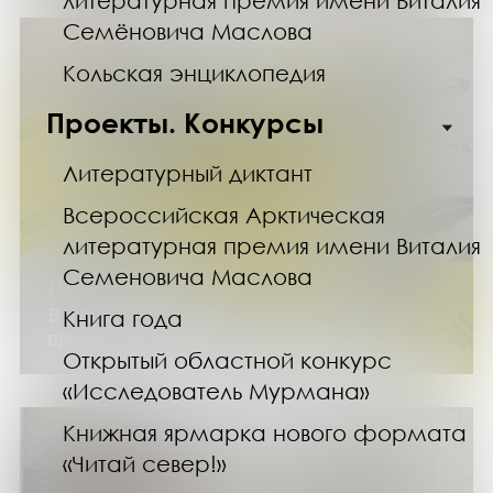
литературная премия имени Виталия
Семёновича Маслова
Кольская энциклопедия
Проекты. Конкурсы
Литературный диктант
Всероссийская Арктическая
литературная премия имени Виталия
Семеновича Маслова
27.09.24
В «Литературном диктанте» в Научке
Книга года
приняло участие около 100 человек
Открытый областной конкурс
«Исследователь Мурмана»
Книжная ярмарка нового формата
«Читай север!»