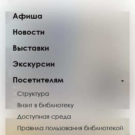
Афиша
Новости
Выставки
Экскурсии
30.09.24
Посетителям
Региональный семинар «Организация
инклюзивного театра в системе
дошкольного и дополнительного
Структура
образования»
Визит в библиотеку
Доступная среда
Правила пользования библиотекой