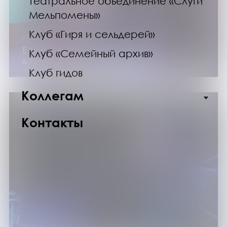
Театральное объединение «Слуги
Мельпомены»
Клуб «Гиря и сельдерей»
27.09.24
Единство через музыку: «Арктический
Клуб «Семейный архив»
диалог» с рок-певицей Марой
Клуб гидов
Коллегам
Контакты