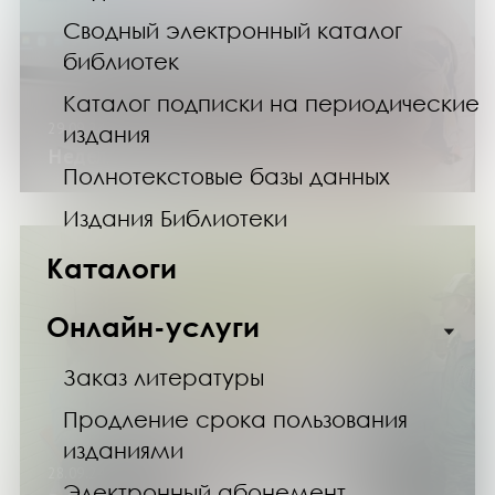
Сводный электронный каталог
библиотек
Каталог подписки на периодические
29.09.24
издания
Неделя в клубе «Старшие»
Полнотекстовые базы данных
Издания Библиотеки
Каталоги
Онлайн-услуги
Заказ литературы
Продление срока пользования
изданиями
28.09.24
Электронный абонемент