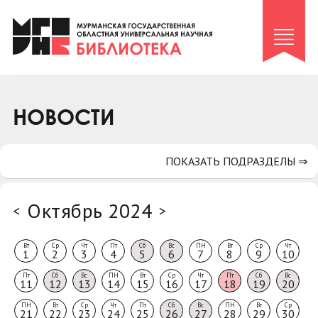
Клуб «Гиря и сельдерей»
Клуб «Семейный архив»
Клуб гидов
Коллегам
НОВОСТИ
Контакты
ПОКАЗАТЬ ПОДРАЗДЕЛЫ ⇒
Октябрь 2024
<
>
Вт
Ср
Чт
Пт
Сб
Вс
ПН
Вт
Ср
Чт
1
2
3
4
5
6
7
8
9
10
Пт
Сб
Вс
ПН
Вт
Ср
Чт
Пт
Сб
Вс
11
12
13
14
15
16
17
18
19
20
ПН
Вт
Ср
Чт
Пт
Сб
Вс
ПН
Вт
Ср
21
22
23
24
25
26
27
28
29
30