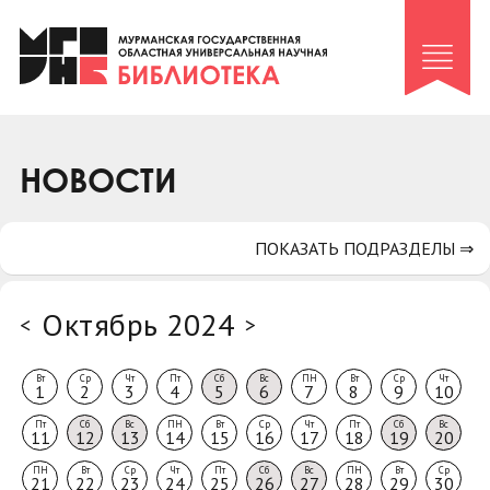
Клуб «Гиря и сельдерей»
Клуб «Семейный архив»
Клуб гидов
Коллегам
НОВОСТИ
Контакты
ПОКАЗАТЬ ПОДРАЗДЕЛЫ ⇒
Октябрь 2024
<
>
Вт
Ср
Чт
Пт
Сб
Вс
ПН
Вт
Ср
Чт
1
2
3
4
5
6
7
8
9
10
Пт
Сб
Вс
ПН
Вт
Ср
Чт
Пт
Сб
Вс
11
12
13
14
15
16
17
18
19
20
ПН
Вт
Ср
Чт
Пт
Сб
Вс
ПН
Вт
Ср
21
22
23
24
25
26
27
28
29
30