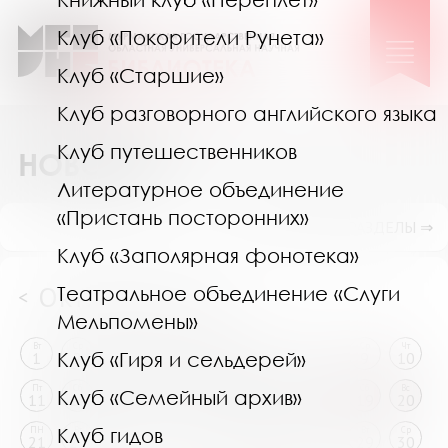
Клуб «Покорители Рунета»
Клуб «Старшие»
Клуб разговорного английского языка
Клуб путешественников
НОВОСТИ
Литературное объединение
«Пристань посторонних»
ПОКАЗАТЬ ПОДРАЗДЕЛЫ ⇒
Клуб «Заполярная фонотека»
Октябрь 2024
Театральное объединение «Слуги
<
>
Мельпомены»
Вт
Ср
Чт
Пт
Сб
Вс
ПН
Вт
Ср
Чт
Клуб «Гиря и сельдерей»
1
2
3
4
5
6
7
8
9
10
Пт
Сб
Вс
ПН
Вт
Ср
Чт
Пт
Сб
Вс
Клуб «Семейный архив»
11
12
13
14
15
16
17
18
19
20
Клуб гидов
ПН
Вт
Ср
Чт
Пт
Сб
Вс
ПН
Вт
Ср
21
22
23
24
25
26
27
28
29
30