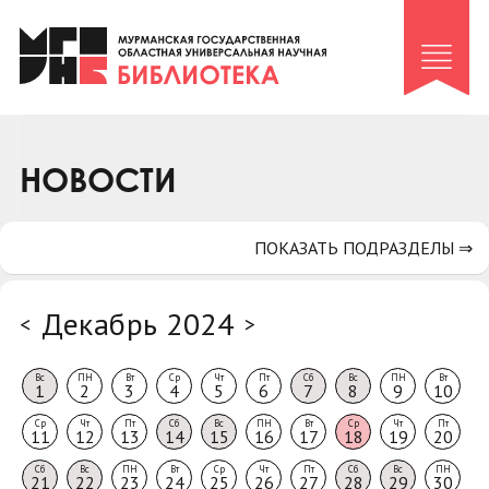
Клуб «Гиря и сельдерей»
Клуб «Семейный архив»
Клуб гидов
Коллегам
НОВОСТИ
Контакты
ПОКАЗАТЬ ПОДРАЗДЕЛЫ ⇒
Декабрь 2024
<
>
Вс
ПН
Вт
Ср
Чт
Пт
Сб
Вс
ПН
Вт
1
2
3
4
5
6
7
8
9
10
Ср
Чт
Пт
Сб
Вс
ПН
Вт
Ср
Чт
Пт
11
12
13
14
15
16
17
18
19
20
Сб
Вс
ПН
Вт
Ср
Чт
Пт
Сб
Вс
ПН
21
22
23
24
25
26
27
28
29
30