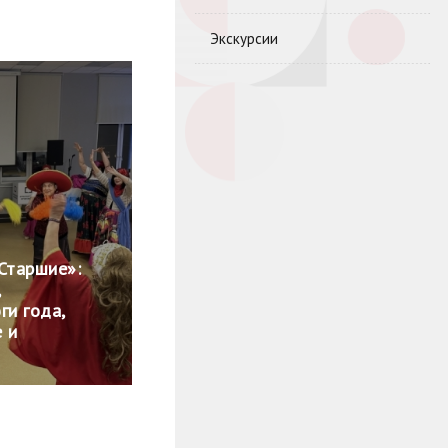
Экскурсии
Старшие»:
,
ги года,
 и