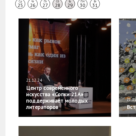
Ср
Чт
Пт
Сб
Вс
ПН
Вт
25
26
27
28
29
30
31
21.12.24
Центр современного
искусства «Сопки 21А»
21.1
поддерживает молодых
литераторов
Вст