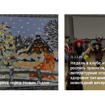
21.12.24
Неделя в клубе «
роспись пряников
литературные ито
2.24
здоровое питание
реча перед Новым Годом
новогодний вечер