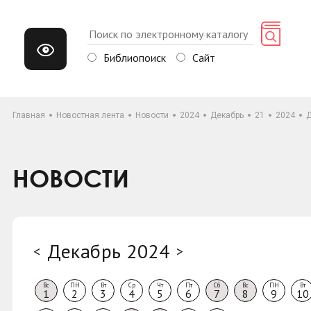
Библиопоиск
Сайт
Главная
Новостная лента
Новости
2024
Декабрь
21
2024
Д
НОВОСТИ
Декабрь 2024
<
>
Вс
ПН
Вт
Ср
Чт
Пт
Сб
Вс
ПН
Вт
1
2
3
4
5
6
7
8
9
10