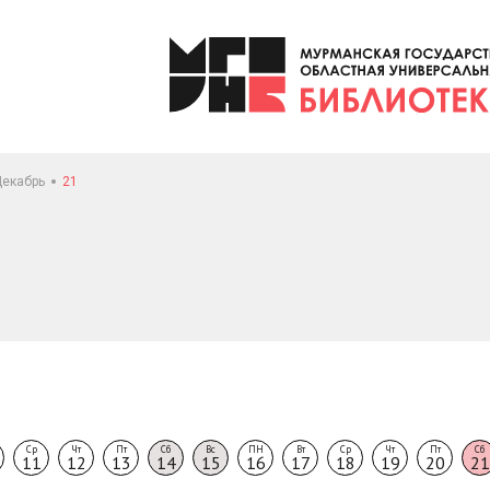
екабрь
21
Ср
Чт
Пт
Сб
Вс
ПН
Вт
Ср
Чт
Пт
Сб
11
12
13
14
15
16
17
18
19
20
21