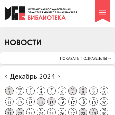
Клуб «Гиря и сельдерей»
Клуб «Семейный архив»
Клуб гидов
Коллегам
НОВОСТИ
Контакты
ПОКАЗАТЬ ПОДРАЗДЕЛЫ ⇒
Декабрь 2024
<
>
Вс
ПН
Вт
Ср
Чт
Пт
Сб
Вс
ПН
Вт
1
2
3
4
5
6
7
8
9
10
Ср
Чт
Пт
Сб
Вс
ПН
Вт
Ср
Чт
Пт
11
12
13
14
15
16
17
18
19
20
Сб
Вс
ПН
Вт
Ср
Чт
Пт
Сб
Вс
ПН
21
22
23
24
25
26
27
28
29
30