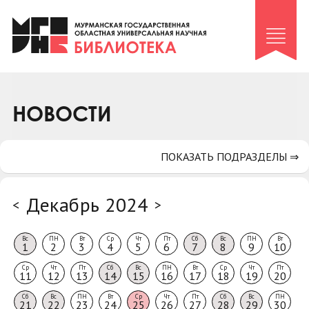
Клуб «Гиря и сельдерей»
Клуб «Семейный архив»
Клуб гидов
Коллегам
НОВОСТИ
Контакты
ПОКАЗАТЬ ПОДРАЗДЕЛЫ ⇒
Декабрь 2024
<
>
Вс
ПН
Вт
Ср
Чт
Пт
Сб
Вс
ПН
Вт
1
2
3
4
5
6
7
8
9
10
Ср
Чт
Пт
Сб
Вс
ПН
Вт
Ср
Чт
Пт
11
12
13
14
15
16
17
18
19
20
Сб
Вс
ПН
Вт
Ср
Чт
Пт
Сб
Вс
ПН
21
22
23
24
25
26
27
28
29
30