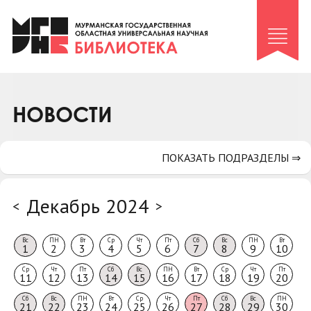
Клуб «Гиря и сельдерей»
Клуб «Семейный архив»
Клуб гидов
Коллегам
НОВОСТИ
Контакты
ПОКАЗАТЬ ПОДРАЗДЕЛЫ ⇒
Декабрь 2024
<
>
Вс
ПН
Вт
Ср
Чт
Пт
Сб
Вс
ПН
Вт
1
2
3
4
5
6
7
8
9
10
Ср
Чт
Пт
Сб
Вс
ПН
Вт
Ср
Чт
Пт
11
12
13
14
15
16
17
18
19
20
Сб
Вс
ПН
Вт
Ср
Чт
Пт
Сб
Вс
ПН
21
22
23
24
25
26
27
28
29
30