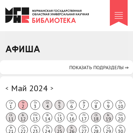
Клуб «Гиря и сельдерей»
Клуб «Семейный архив»
Клуб гидов
Коллегам
АФИША
Контакты
ПОКАЗАТЬ ПОДРАЗДЕЛЫ ⇒
Май 2024
<
>
Ср
Чт
Пт
Сб
Вс
ПН
Вт
Ср
Чт
Пт
1
2
3
4
5
6
7
8
9
10
Сб
Вс
ПН
Вт
Ср
Чт
Пт
Сб
Вс
ПН
11
12
13
14
15
16
17
18
19
20
Вт
Ср
Чт
Пт
Сб
Вс
ПН
Вт
Ср
Чт
21
22
23
24
25
26
27
28
29
30