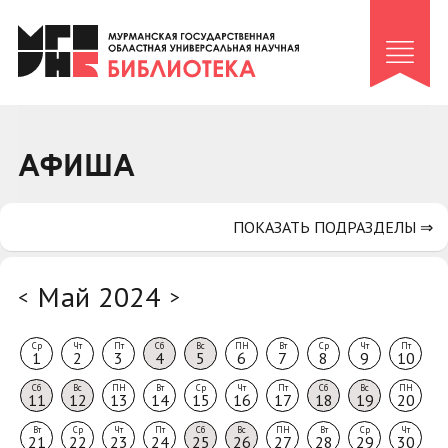
Клуб «Гиря и сельдерей»
Клуб «Семейный архив»
Клуб гидов
Коллегам
АФИША
Контакты
ПОКАЗАТЬ ПОДРАЗДЕЛЫ ⇒
Май 2024
<
>
Ср
Чт
Пт
Сб
Вс
ПН
Вт
Ср
Чт
Пт
1
2
3
4
5
6
7
8
9
10
Сб
Вс
ПН
Вт
Ср
Чт
Пт
Сб
Вс
ПН
11
12
13
14
15
16
17
18
19
20
Вт
Ср
Чт
Пт
Сб
Вс
ПН
Вт
Ср
Чт
21
22
23
24
25
26
27
28
29
30