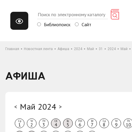
Библиопоиск
Сайт
Главная
Новостная лента
Афиша
2024
Май
31
2024
Май
АФИША
Май 2024
<
>
Ср
Чт
Пт
Сб
Вс
ПН
Вт
Ср
Чт
Пт
1
2
3
4
5
6
7
8
9
10