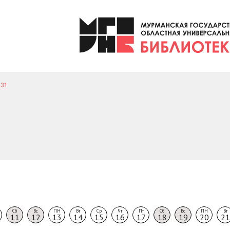
31
Сб
Вс
ПН
Вт
Ср
Чт
Пт
Сб
Вс
ПН
Вт
11
12
13
14
15
16
17
18
19
20
21