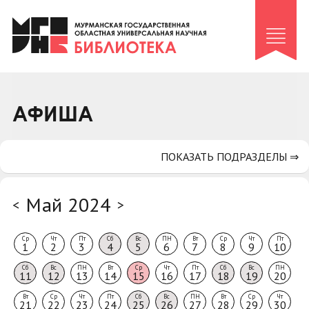
Клуб «Гиря и сельдерей»
Клуб «Семейный архив»
Клуб гидов
Коллегам
АФИША
Контакты
ПОКАЗАТЬ ПОДРАЗДЕЛЫ ⇒
Май 2024
<
>
Ср
Чт
Пт
Сб
Вс
ПН
Вт
Ср
Чт
Пт
1
2
3
4
5
6
7
8
9
10
Сб
Вс
ПН
Вт
Ср
Чт
Пт
Сб
Вс
ПН
11
12
13
14
15
16
17
18
19
20
Вт
Ср
Чт
Пт
Сб
Вс
ПН
Вт
Ср
Чт
21
22
23
24
25
26
27
28
29
30