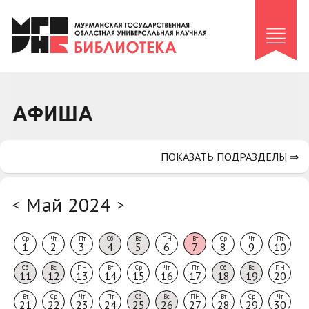
Клуб «Гиря и сельдерей»
Клуб «Семейный архив»
Клуб гидов
Коллегам
АФИША
Контакты
ПОКАЗАТЬ ПОДРАЗДЕЛЫ ⇒
Май 2024
<
>
Ср
Чт
Пт
Сб
Вс
ПН
Вт
Ср
Чт
Пт
1
2
3
4
5
6
7
8
9
10
Сб
Вс
ПН
Вт
Ср
Чт
Пт
Сб
Вс
ПН
11
12
13
14
15
16
17
18
19
20
Вт
Ср
Чт
Пт
Сб
Вс
ПН
Вт
Ср
Чт
21
22
23
24
25
26
27
28
29
30