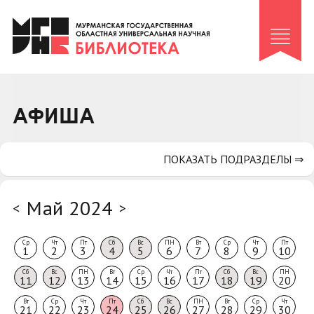
Клуб «Гиря и сельдерей»
Клуб «Семейный архив»
Клуб гидов
Коллегам
АФИША
Контакты
ПОКАЗАТЬ ПОДРАЗДЕЛЫ ⇒
Май 2024
<
>
Ср
Чт
Пт
Сб
Вс
ПН
Вт
Ср
Чт
Пт
1
2
3
4
5
6
7
8
9
10
Сб
Вс
ПН
Вт
Ср
Чт
Пт
Сб
Вс
ПН
11
12
13
14
15
16
17
18
19
20
Вт
Ср
Чт
Пт
Сб
Вс
ПН
Вт
Ср
Чт
21
22
23
24
25
26
27
28
29
30