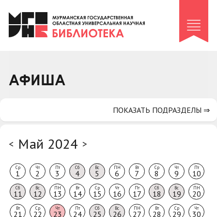
Клуб «Гиря и сельдерей»
Клуб «Семейный архив»
Клуб гидов
Коллегам
АФИША
Контакты
ПОКАЗАТЬ ПОДРАЗДЕЛЫ ⇒
Май 2024
<
>
Ср
Чт
Пт
Сб
Вс
ПН
Вт
Ср
Чт
Пт
1
2
3
4
5
6
7
8
9
10
Сб
Вс
ПН
Вт
Ср
Чт
Пт
Сб
Вс
ПН
11
12
13
14
15
16
17
18
19
20
Вт
Ср
Чт
Пт
Сб
Вс
ПН
Вт
Ср
Чт
21
22
23
24
25
26
27
28
29
30