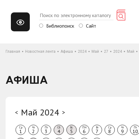
Библиопоиск
Сайт
Главная
Новостная лента
Афиша
2024
Май
27
2024
Май
АФИША
Май 2024
<
>
Ср
Чт
Пт
Сб
Вс
ПН
Вт
Ср
Чт
Пт
1
2
3
4
5
6
7
8
9
10