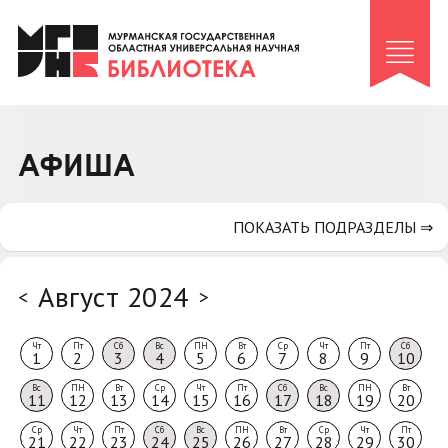
Клуб «Гиря и сельдерей»
Клуб «Семейный архив»
Клуб гидов
Коллегам
АФИША
Контакты
ПОКАЗАТЬ ПОДРАЗДЕЛЫ ⇒
Август 2024
<
>
Чт
Пт
Сб
Вс
ПН
Вт
Ср
Чт
Пт
Сб
1
2
3
4
5
6
7
8
9
10
Вс
ПН
Вт
Ср
Чт
Пт
Сб
Вс
ПН
Вт
11
12
13
14
15
16
17
18
19
20
Ср
Чт
Пт
Сб
Вс
ПН
Вт
Ср
Чт
Пт
21
22
23
24
25
26
27
28
29
30