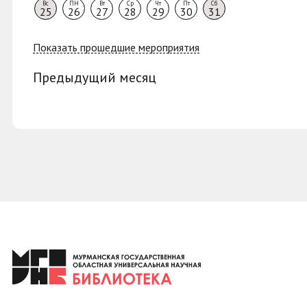
Вс
ПН
Вт
Ср
Чт
Пт
Сб
25
26
27
28
29
30
31
Показать прошедшие мероприятия
Предыдущий месяц