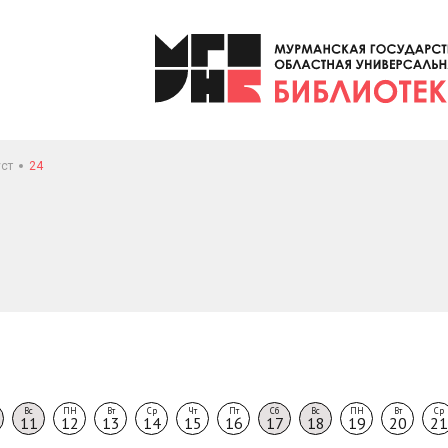
уст
24
Вс
ПН
Вт
Ср
Чт
Пт
Сб
Вс
ПН
Вт
Ср
11
12
13
14
15
16
17
18
19
20
21