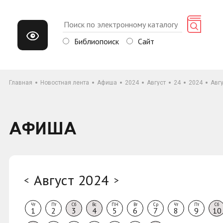
Библиопоиск
Сайт
Главная
Новостная лента
Афиша
2024
Август
24
2024
Авг
АФИША
Август 2024
<
>
Чт
Пт
Сб
Вс
ПН
Вт
Ср
Чт
Пт
Сб
1
2
3
4
5
6
7
8
9
10