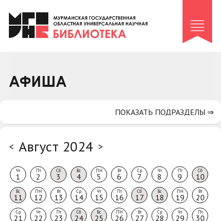
Клуб «Гиря и сельдерей»
Клуб «Семейный архив»
Клуб гидов
Коллегам
АФИША
Контакты
ПОКАЗАТЬ ПОДРАЗДЕЛЫ ⇒
Август 2024
<
>
Чт
Пт
Сб
Вс
ПН
Вт
Ср
Чт
Пт
Сб
1
2
3
4
5
6
7
8
9
10
Вс
ПН
Вт
Ср
Чт
Пт
Сб
Вс
ПН
Вт
11
12
13
14
15
16
17
18
19
20
Ср
Чт
Пт
Сб
Вс
ПН
Вт
Ср
Чт
Пт
21
22
23
24
25
26
27
28
29
30