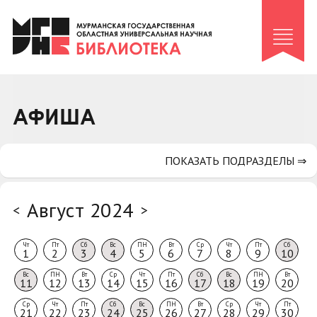
Клуб «Гиря и сельдерей»
Клуб «Семейный архив»
Клуб гидов
Коллегам
АФИША
Контакты
ПОКАЗАТЬ ПОДРАЗДЕЛЫ ⇒
Август 2024
<
>
Чт
Пт
Сб
Вс
ПН
Вт
Ср
Чт
Пт
Сб
1
2
3
4
5
6
7
8
9
10
Вс
ПН
Вт
Ср
Чт
Пт
Сб
Вс
ПН
Вт
11
12
13
14
15
16
17
18
19
20
Ср
Чт
Пт
Сб
Вс
ПН
Вт
Ср
Чт
Пт
21
22
23
24
25
26
27
28
29
30