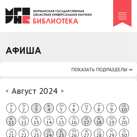
Клуб «Гиря и сельдерей»
Клуб «Семейный архив»
Клуб гидов
Коллегам
АФИША
Контакты
ПОКАЗАТЬ ПОДРАЗДЕЛЫ ⇒
Август 2024
<
>
Чт
Пт
Сб
Вс
ПН
Вт
Ср
Чт
Пт
Сб
1
2
3
4
5
6
7
8
9
10
Вс
ПН
Вт
Ср
Чт
Пт
Сб
Вс
ПН
Вт
11
12
13
14
15
16
17
18
19
20
Ср
Чт
Пт
Сб
Вс
ПН
Вт
Ср
Чт
Пт
21
22
23
24
25
26
27
28
29
30