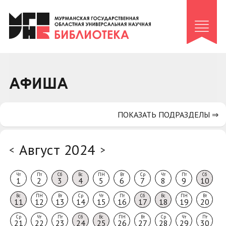
Клуб «Гиря и сельдерей»
Клуб «Семейный архив»
Клуб гидов
Коллегам
АФИША
Контакты
ПОКАЗАТЬ ПОДРАЗДЕЛЫ ⇒
Август 2024
<
>
Чт
Пт
Сб
Вс
ПН
Вт
Ср
Чт
Пт
Сб
1
2
3
4
5
6
7
8
9
10
Вс
ПН
Вт
Ср
Чт
Пт
Сб
Вс
ПН
Вт
11
12
13
14
15
16
17
18
19
20
Ср
Чт
Пт
Сб
Вс
ПН
Вт
Ср
Чт
Пт
21
22
23
24
25
26
27
28
29
30