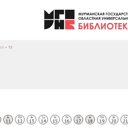
уст
15
Вс
ПН
Вт
Ср
Чт
Пт
Сб
Вс
ПН
Вт
Ср
11
12
13
14
15
16
17
18
19
20
21