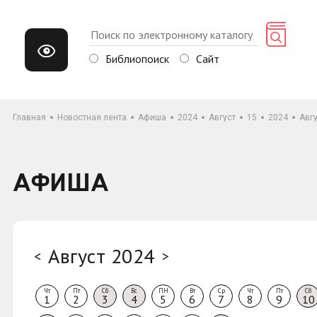
Библиопоиск
Сайт
Главная
Новостная лента
Афиша
2024
Август
15
2024
Авг
АФИША
Август 2024
<
>
Чт
Пт
Сб
Вс
ПН
Вт
Ср
Чт
Пт
Сб
1
2
3
4
5
6
7
8
9
10