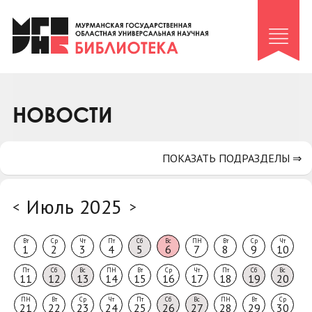
Клуб «Гиря и сельдерей»
Клуб «Семейный архив»
Клуб гидов
Коллегам
НОВОСТИ
Контакты
ПОКАЗАТЬ ПОДРАЗДЕЛЫ ⇒
Июль 2025
<
>
Вт
Ср
Чт
Пт
Сб
Вс
ПН
Вт
Ср
Чт
1
2
3
4
5
6
7
8
9
10
Пт
Сб
Вс
ПН
Вт
Ср
Чт
Пт
Сб
Вс
11
12
13
14
15
16
17
18
19
20
ПН
Вт
Ср
Чт
Пт
Сб
Вс
ПН
Вт
Ср
21
22
23
24
25
26
27
28
29
30