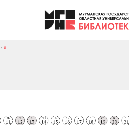
8
Пт
Сб
Вс
ПН
Вт
Ср
Чт
Пт
Сб
Вс
ПН
11
12
13
14
15
16
17
18
19
20
21