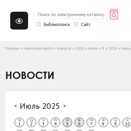
Библиопоиск
Сайт
Главная
Новостная лента
Новости
2025
Июль
8
2025
Июль
НОВОСТИ
Июль 2025
<
>
Вт
Ср
Чт
Пт
Сб
Вс
ПН
Вт
Ср
Чт
1
2
3
4
5
6
7
8
9
10