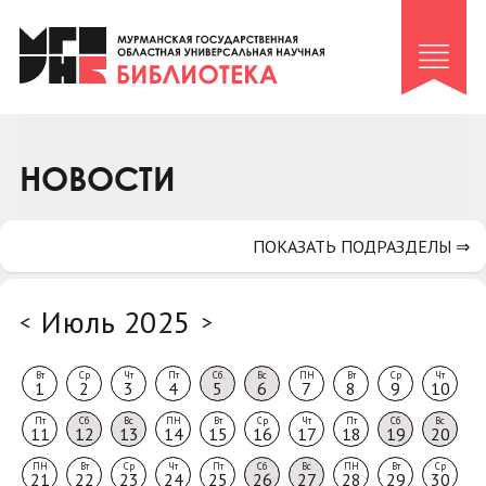
Клуб «Гиря и сельдерей»
Клуб «Семейный архив»
Клуб гидов
Коллегам
НОВОСТИ
Контакты
ПОКАЗАТЬ ПОДРАЗДЕЛЫ ⇒
Июль 2025
<
>
Вт
Ср
Чт
Пт
Сб
Вс
ПН
Вт
Ср
Чт
1
2
3
4
5
6
7
8
9
10
Пт
Сб
Вс
ПН
Вт
Ср
Чт
Пт
Сб
Вс
11
12
13
14
15
16
17
18
19
20
ПН
Вт
Ср
Чт
Пт
Сб
Вс
ПН
Вт
Ср
21
22
23
24
25
26
27
28
29
30