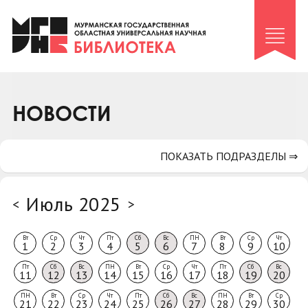
Клуб «Гиря и сельдерей»
Клуб «Семейный архив»
Клуб гидов
Коллегам
НОВОСТИ
Контакты
ПОКАЗАТЬ ПОДРАЗДЕЛЫ ⇒
Июль 2025
<
>
Вт
Ср
Чт
Пт
Сб
Вс
ПН
Вт
Ср
Чт
1
2
3
4
5
6
7
8
9
10
Пт
Сб
Вс
ПН
Вт
Ср
Чт
Пт
Сб
Вс
11
12
13
14
15
16
17
18
19
20
ПН
Вт
Ср
Чт
Пт
Сб
Вс
ПН
Вт
Ср
21
22
23
24
25
26
27
28
29
30