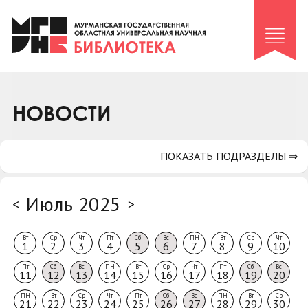
Клуб «Гиря и сельдерей»
Клуб «Семейный архив»
Клуб гидов
Коллегам
НОВОСТИ
Контакты
ПОКАЗАТЬ ПОДРАЗДЕЛЫ ⇒
Июль 2025
<
>
Вт
Ср
Чт
Пт
Сб
Вс
ПН
Вт
Ср
Чт
1
2
3
4
5
6
7
8
9
10
Пт
Сб
Вс
ПН
Вт
Ср
Чт
Пт
Сб
Вс
11
12
13
14
15
16
17
18
19
20
ПН
Вт
Ср
Чт
Пт
Сб
Вс
ПН
Вт
Ср
21
22
23
24
25
26
27
28
29
30