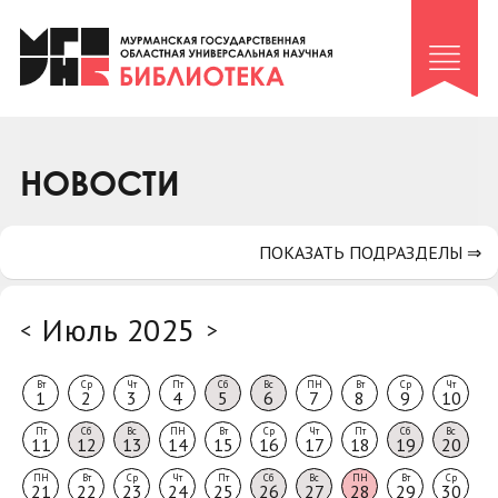
Клуб «Гиря и сельдерей»
Клуб «Семейный архив»
Клуб гидов
Коллегам
НОВОСТИ
Контакты
ПОКАЗАТЬ ПОДРАЗДЕЛЫ ⇒
Июль 2025
<
>
Вт
Ср
Чт
Пт
Сб
Вс
ПН
Вт
Ср
Чт
1
2
3
4
5
6
7
8
9
10
Пт
Сб
Вс
ПН
Вт
Ср
Чт
Пт
Сб
Вс
11
12
13
14
15
16
17
18
19
20
ПН
Вт
Ср
Чт
Пт
Сб
Вс
ПН
Вт
Ср
21
22
23
24
25
26
27
28
29
30