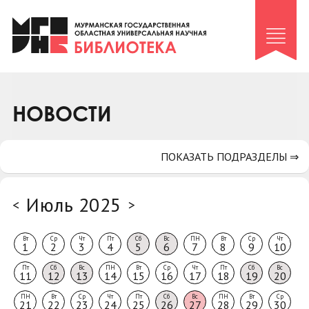
Клуб «Гиря и сельдерей»
Клуб «Семейный архив»
Клуб гидов
Коллегам
НОВОСТИ
Контакты
ПОКАЗАТЬ ПОДРАЗДЕЛЫ ⇒
Июль 2025
<
>
Вт
Ср
Чт
Пт
Сб
Вс
ПН
Вт
Ср
Чт
1
2
3
4
5
6
7
8
9
10
Пт
Сб
Вс
ПН
Вт
Ср
Чт
Пт
Сб
Вс
11
12
13
14
15
16
17
18
19
20
ПН
Вт
Ср
Чт
Пт
Сб
Вс
ПН
Вт
Ср
21
22
23
24
25
26
27
28
29
30