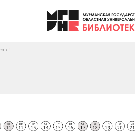
уст
1
Вс
ПН
Вт
Ср
Чт
Пт
Сб
Вс
ПН
Вт
Ср
11
12
13
14
15
16
17
18
19
20
21