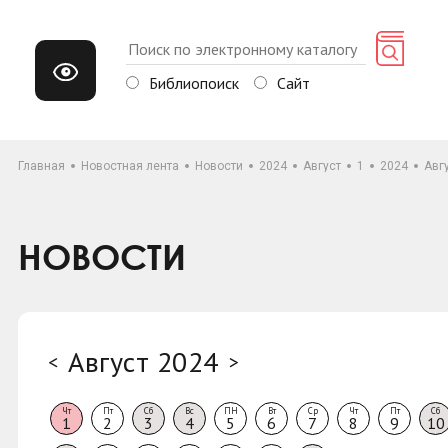
Библиопоиск
Сайт
Главная
Новостная лента
Новости
2024
Август
1
2024
Авг
НОВОСТИ
Август 2024
<
>
Чт
Пт
Сб
Вс
ПН
Вт
Ср
Чт
Пт
Сб
1
2
3
4
5
6
7
8
9
10