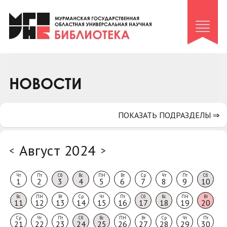
Клуб «Гиря и сельдерей»
Клуб «Семейный архив»
Клуб гидов
Коллегам
НОВОСТИ
Контакты
ПОКАЗАТЬ ПОДРАЗДЕЛЫ ⇒
Август 2024
<
>
Чт
Пт
Сб
Вс
ПН
Вт
Ср
Чт
Пт
Сб
1
2
3
4
5
6
7
8
9
10
Вс
ПН
Вт
Ср
Чт
Пт
Сб
Вс
ПН
Вт
11
12
13
14
15
16
17
18
19
20
Ср
Чт
Пт
Сб
Вс
ПН
Вт
Ср
Чт
Пт
21
22
23
24
25
26
27
28
29
30