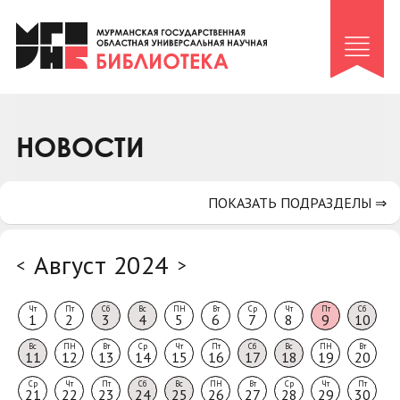
Клуб «Гиря и сельдерей»
Клуб «Семейный архив»
Клуб гидов
Коллегам
НОВОСТИ
Контакты
ПОКАЗАТЬ ПОДРАЗДЕЛЫ ⇒
Август 2024
<
>
Чт
Пт
Сб
Вс
ПН
Вт
Ср
Чт
Пт
Сб
1
2
3
4
5
6
7
8
9
10
Вс
ПН
Вт
Ср
Чт
Пт
Сб
Вс
ПН
Вт
11
12
13
14
15
16
17
18
19
20
Ср
Чт
Пт
Сб
Вс
ПН
Вт
Ср
Чт
Пт
21
22
23
24
25
26
27
28
29
30