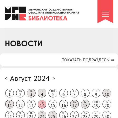
Клуб «Гиря и сельдерей»
Клуб «Семейный архив»
Клуб гидов
Коллегам
НОВОСТИ
Контакты
ПОКАЗАТЬ ПОДРАЗДЕЛЫ ⇒
Август 2024
<
>
Чт
Пт
Сб
Вс
ПН
Вт
Ср
Чт
Пт
Сб
1
2
3
4
5
6
7
8
9
10
Вс
ПН
Вт
Ср
Чт
Пт
Сб
Вс
ПН
Вт
11
12
13
14
15
16
17
18
19
20
Ср
Чт
Пт
Сб
Вс
ПН
Вт
Ср
Чт
Пт
21
22
23
24
25
26
27
28
29
30