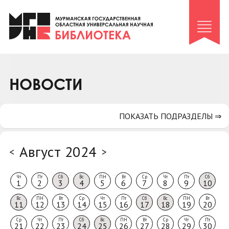
Клуб «Гиря и сельдерей»
Клуб «Семейный архив»
Клуб гидов
Коллегам
НОВОСТИ
Контакты
ПОКАЗАТЬ ПОДРАЗДЕЛЫ ⇒
Август 2024
<
>
Чт
Пт
Сб
Вс
ПН
Вт
Ср
Чт
Пт
Сб
1
2
3
4
5
6
7
8
9
10
Вс
ПН
Вт
Ср
Чт
Пт
Сб
Вс
ПН
Вт
11
12
13
14
15
16
17
18
19
20
Ср
Чт
Пт
Сб
Вс
ПН
Вт
Ср
Чт
Пт
21
22
23
24
25
26
27
28
29
30