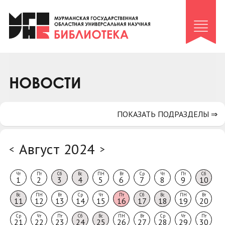
Клуб «Гиря и сельдерей»
Клуб «Семейный архив»
Клуб гидов
Коллегам
НОВОСТИ
Контакты
ПОКАЗАТЬ ПОДРАЗДЕЛЫ ⇒
Август 2024
<
>
Чт
Пт
Сб
Вс
ПН
Вт
Ср
Чт
Пт
Сб
1
2
3
4
5
6
7
8
9
10
Вс
ПН
Вт
Ср
Чт
Пт
Сб
Вс
ПН
Вт
11
12
13
14
15
16
17
18
19
20
Ср
Чт
Пт
Сб
Вс
ПН
Вт
Ср
Чт
Пт
21
22
23
24
25
26
27
28
29
30