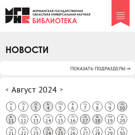
Клуб «Гиря и сельдерей»
Клуб «Семейный архив»
Клуб гидов
Коллегам
НОВОСТИ
Контакты
ПОКАЗАТЬ ПОДРАЗДЕЛЫ ⇒
Август 2024
<
>
Чт
Пт
Сб
Вс
ПН
Вт
Ср
Чт
Пт
Сб
1
2
3
4
5
6
7
8
9
10
Вс
ПН
Вт
Ср
Чт
Пт
Сб
Вс
ПН
Вт
11
12
13
14
15
16
17
18
19
20
Ср
Чт
Пт
Сб
Вс
ПН
Вт
Ср
Чт
Пт
21
22
23
24
25
26
27
28
29
30