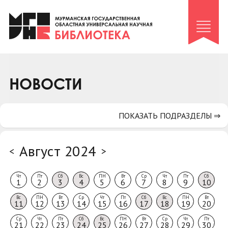
Клуб «Гиря и сельдерей»
Клуб «Семейный архив»
Клуб гидов
Коллегам
НОВОСТИ
Контакты
ПОКАЗАТЬ ПОДРАЗДЕЛЫ ⇒
Август 2024
<
>
Чт
Пт
Сб
Вс
ПН
Вт
Ср
Чт
Пт
Сб
1
2
3
4
5
6
7
8
9
10
Вс
ПН
Вт
Ср
Чт
Пт
Сб
Вс
ПН
Вт
11
12
13
14
15
16
17
18
19
20
Ср
Чт
Пт
Сб
Вс
ПН
Вт
Ср
Чт
Пт
21
22
23
24
25
26
27
28
29
30