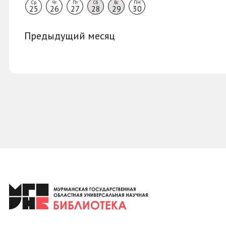
Ср
Чт
Пт
Сб
Вс
ПН
25
26
27
28
29
30
Предыдущий месяц