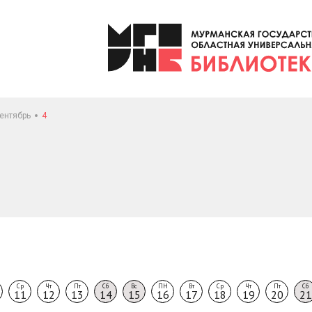
ентябрь
4
Ср
Чт
Пт
Сб
Вс
ПН
Вт
Ср
Чт
Пт
Сб
11
12
13
14
15
16
17
18
19
20
21