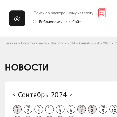
Библиопоиск
Сайт
Главная
Новостная лента
Новости
2024
Сентябрь
4
2024
С
НОВОСТИ
Сентябрь 2024
<
>
Вс
ПН
Вт
Ср
Чт
Пт
Сб
Вс
ПН
Вт
1
2
3
4
5
6
7
8
9
10