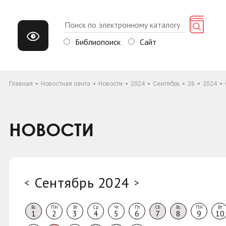
Библиопоиск
Сайт
Главная
Новостная лента
Новости
2024
Сентябрь
26
2024
НОВОСТИ
Сентябрь 2024
<
>
Вс
ПН
Вт
Ср
Чт
Пт
Сб
Вс
ПН
Вт
1
2
3
4
5
6
7
8
9
10