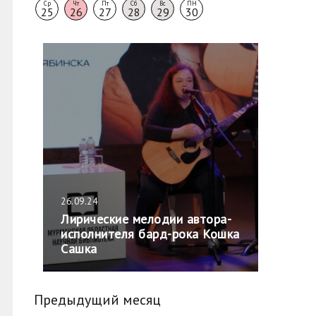
Ср
Чт
Пт
Сб
Вс
ПН
25
26
27
28
29
30
26.09.24
Лирические мелодии автора-
исполнителя бард-рока Кошка
Сашка
Предыдущий месяц