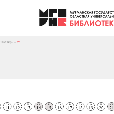
Сентябрь
26
Ср
Чт
Пт
Сб
Вс
ПН
Вт
Ср
Чт
Пт
Сб
11
12
13
14
15
16
17
18
19
20
21