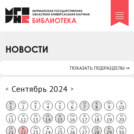
Клуб «Гиря и сельдерей»
Клуб «Семейный архив»
Клуб гидов
Коллегам
НОВОСТИ
Контакты
ПОКАЗАТЬ ПОДРАЗДЕЛЫ ⇒
Сентябрь 2024
<
>
Вс
ПН
Вт
Ср
Чт
Пт
Сб
Вс
ПН
Вт
1
2
3
4
5
6
7
8
9
10
Ср
Чт
Пт
Сб
Вс
ПН
Вт
Ср
Чт
Пт
11
12
13
14
15
16
17
18
19
20
Сб
Вс
ПН
Вт
Ср
Чт
Пт
Сб
Вс
ПН
21
22
23
24
25
26
27
28
29
30