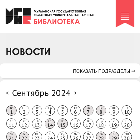
Клуб «Гиря и сельдерей»
Клуб «Семейный архив»
Клуб гидов
Коллегам
НОВОСТИ
Контакты
ПОКАЗАТЬ ПОДРАЗДЕЛЫ ⇒
Сентябрь 2024
<
>
Вс
ПН
Вт
Ср
Чт
Пт
Сб
Вс
ПН
Вт
1
2
3
4
5
6
7
8
9
10
Ср
Чт
Пт
Сб
Вс
ПН
Вт
Ср
Чт
Пт
11
12
13
14
15
16
17
18
19
20
Сб
Вс
ПН
Вт
Ср
Чт
Пт
Сб
Вс
ПН
21
22
23
24
25
26
27
28
29
30