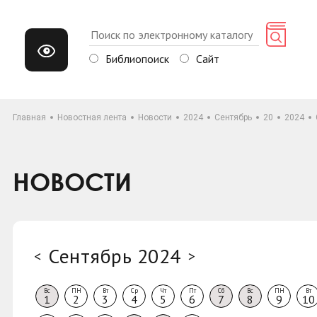
Библиопоиск
Сайт
Главная
Новостная лента
Новости
2024
Сентябрь
20
2024
НОВОСТИ
Сентябрь 2024
<
>
Вс
ПН
Вт
Ср
Чт
Пт
Сб
Вс
ПН
Вт
1
2
3
4
5
6
7
8
9
10