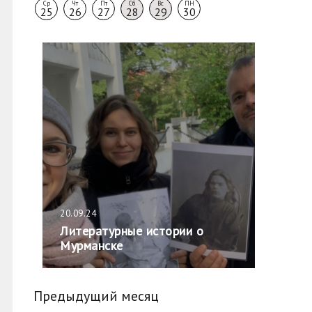
Ср
Чт
Пт
Сб
Вс
ПН
25
26
27
28
29
30
20.09.24
Литературные истории о
Мурманске
Предыдущий месяц