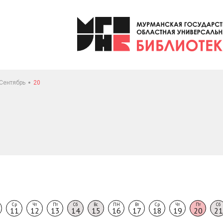
Сентябрь
20
Ср
Чт
Пт
Сб
Вс
ПН
Вт
Ср
Чт
Пт
Сб
11
12
13
14
15
16
17
18
19
20
21